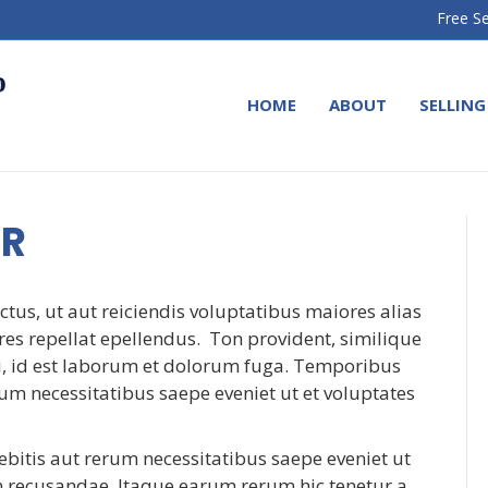
Free Se
HOME
ABOUT
SELLING
ER
tus, ut aut reiciendis voluptatibus maiores alias
es repellat epellendus. Ton provident, similique
mi, id est laborum et dolorum fuga. Temporibus
um necessitatibus saepe eveniet ut et voluptates
bitis aut rerum necessitatibus saepe eveniet ut
n recusandae. Itaque earum rerum hic tenetur a