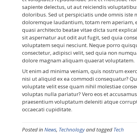
sapiente delectus, ut aut reiciendis voluptatib
doloribus. Sed ut perspiciatis unde omnis iste
doloremque laudantium, totam rem aperiam, eaq
quasi architecto beatae vitae dicta sunt expl
sit aspernatur aut odit aut fugit, sed quia con
voluptatem sequi nesciunt. Neque porro quisqu
consectetur, adipisci velit, sed quia non numq
dolore magnam aliquam quaerat voluptatem.
Ut enim ad minima veniam, quis nostrum exerci
nisi ut aliquid ex ea commodi consequatur? Qui
voluptate velit esse quam nihil molestiae cons
voluptas nulla pariatur? Vero eos et accusamus
praesentium voluptatum deleniti atque corrupti
occaecati cupiditate.
Posted in
News
,
Technology
and tagged
Tech