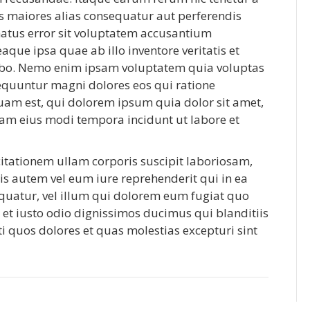
us maiores alias consequatur aut perferendis
 natus error sit voluptatem accusantium
ue ipsa quae ab illo inventore veritatis et
icabo. Nemo enim ipsam voluptatem quia voluptas
sequuntur magni dolores eos qui ratione
am est, qui dolorem ipsum quia dolor sit amet,
uam eius modi tempora incidunt ut labore et
tationem ullam corporis suscipit laboriosam,
s autem vel eum iure reprehenderit qui in ea
equatur, vel illum qui dolorem eum fugiat quo
 et iusto odio dignissimos ducimus qui blanditiis
 quos dolores et quas molestias excepturi sint