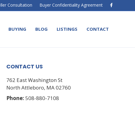
F
ller Consultation
Buyer Confidentiality Agreement
a
c
e
b
o
BUYING
BLOG
LISTINGS
CONTACT
o
k
CONTACT US
762 East Washington St
North Attleboro, MA 02760
Phone:
508-880-7108