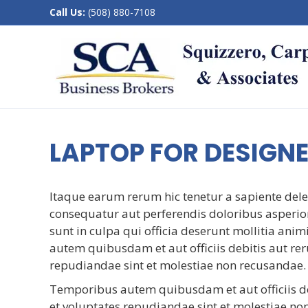
Call Us:
(508) 880-7108
LAPTOP FOR DESIGN
Itaque earum rerum hic tenetur a sapiente delec
consequatur aut perferendis doloribus asperior
sunt in culpa qui officia deserunt mollitia ani
autem quibusdam et aut officiis debitis aut rer
repudiandae sint et molestiae non recusandae.
Temporibus autem quibusdam et aut officiis de
et voluptates repudiandae sint et molestiae no